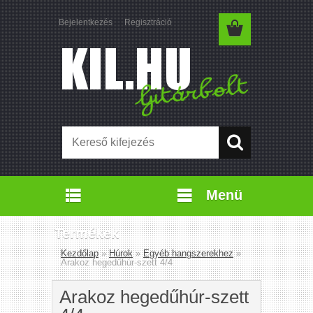
Bejelentkezés
Regisztráció
Menü
Termékek
Kezdőlap
»
Húrok
»
Egyéb hangszerekhez
»
Arakoz hegedűhúr-szett 4/4
Arakoz hegedűhúr-szett