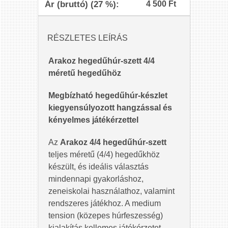
Ár (bruttó) (27 %):
4 500 Ft
RÉSZLETES LEÍRÁS
Arakoz hegedűhúr-szett 4/4
méretű hegedűhöz
Megbízható hegedűhúr-készlet
kiegyensúlyozott hangzással és
kényelmes játékérzettel
Az
Arakoz 4/4 hegedűhúr-szett
teljes méretű (4/4) hegedűkhöz
készült, és ideális választás
mindennapi gyakorláshoz,
zeneiskolai használathoz, valamint
rendszeres játékhoz. A medium
tension (közepes húrfeszesség)
kialakítás kellemes játékérzetet,