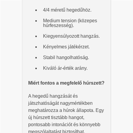
4/4 méretű hegedűhöz.
Medium tension (közepes
húrfeszesség).
Kiegyensúlyozott hangzás.
Kényelmes játékérzet.
Stabil hangolhatóság.
Kiváló ár-érték arány.
Miért fontos a megfelelő húrszett?
A hegedű hangzását és
játszhatóságát nagymértékben
meghatározza a húrok állapota. Egy
új húrszett tisztább hangot,
pontosabb intonációt és könnyebb
megszólaltatást biztosíthat.