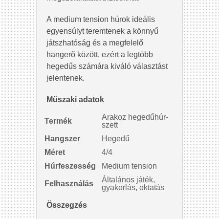
A medium tension húrok ideális
egyensúlyt teremtenek a könnyű
játszhatóság és a megfelelő
hangerő között, ezért a legtöbb
hegedűs számára kiváló választást
jelentenek.
Műszaki adatok
Arakoz hegedűhúr-
Termék
szett
Hangszer
Hegedű
Méret
4/4
Húrfeszesség
Medium tension
Általános játék,
Felhasználás
gyakorlás, oktatás
Összegzés