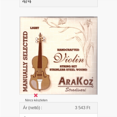
4/4
Nincs készleten
Ár (nettó) :
3 543 Ft