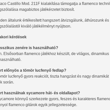
aco Castillo Mod. 211F kialakítása támogatja a flamenco techni
szólalása magabiztos játékérzetet biztosít.
den általunk értékesített hangszert átvizsgálunk, áthúrozunk és
szólalástól kiváló játékélményt nyújtson.
kori kérdések
sszikus zenére is használható?
n. Elsősorban flamenco játékhoz készült, de világos, dinamikus
 használható.
rt előnyös a tömör lucfenyő fedlap?
ömör lucfenyő gyors reakciót, tiszta hangzást és nagy dinamikát
ék során.
rt használnak sycamore hát- és oldallapot?
ycamore könnyű szerkezete gyors, feszes és karakteres flamenco
nyol flamenco gitárok egyik jellegzetessége.