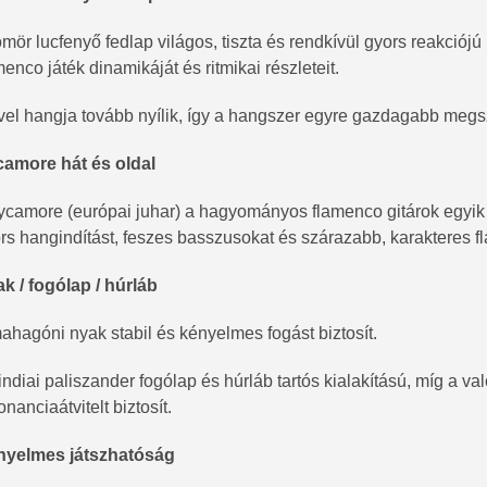
ömör lucfenyő fedlap világos, tiszta és rendkívül gyors reakciójú 
menco játék dinamikáját és ritmikai részleteit.
vel hangja tovább nyílik, így a hangszer egyre gazdagabb megsz
amore hát és oldal
ycamore (európai juhar) a hagyományos flamenco gitárok egyi
rs hangindítást, feszes basszusokat és szárazabb, karakteres f
k / fogólap / húrláb
ahagóni nyak stabil és kényelmes fogást biztosít.
indiai paliszander fogólap és húrláb tartós kialakítású, míg a va
onanciaátvitelt biztosít.
nyelmes játszhatóság