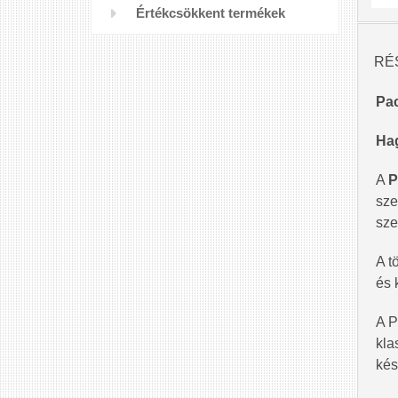
Értékcsökkent termékek
RÉ
Pac
Hag
A
P
sze
sze
A t
és 
A P
kla
kés