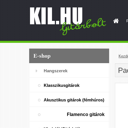
E-shop
Kezd
Pa
Hangszerek
Klasszikusgitárok
Akusztikus gitárok (fémhúros)
Flamenco gitárok