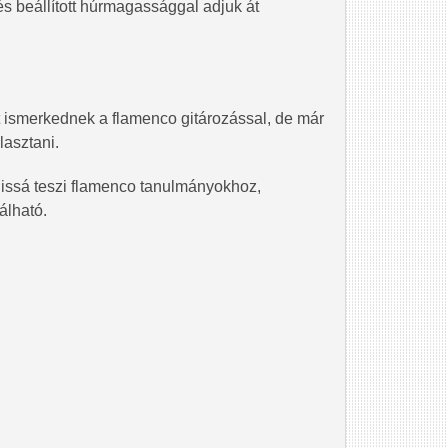
s beállított húrmagassággal adjuk át
t ismerkednek a flamenco gitározással, de már
lasztani.
lissá teszi flamenco tanulmányokhoz,
álható.