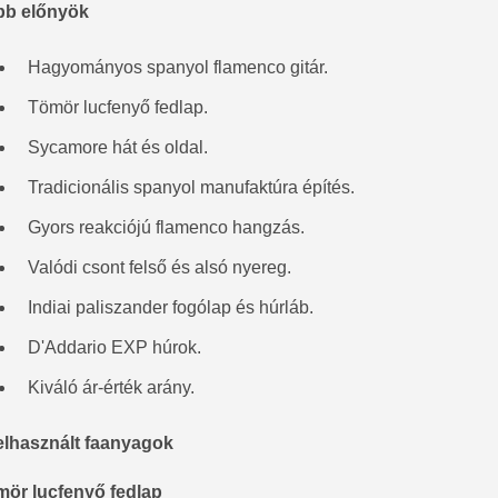
bb előnyök
Hagyományos spanyol flamenco gitár.
Tömör lucfenyő fedlap.
Sycamore hát és oldal.
Tradicionális spanyol manufaktúra építés.
Gyors reakciójú flamenco hangzás.
Valódi csont felső és alsó nyereg.
Indiai paliszander fogólap és húrláb.
D'Addario EXP húrok.
Kiváló ár-érték arány.
elhasznált faanyagok
ör lucfenyő fedlap