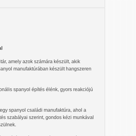
l
ár, amely azok számára készült, akik
spanyol manufaktúrában készült hangszeren
onális spanyol építés élénk, gyors reakciójú
egy spanyol családi manufaktúra, ahol a
ítés szabályai szerint, gondos kézi munkával
zülnek.