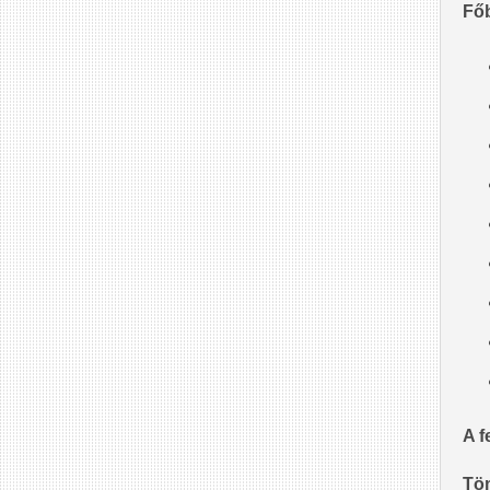
Fő
A f
Töm