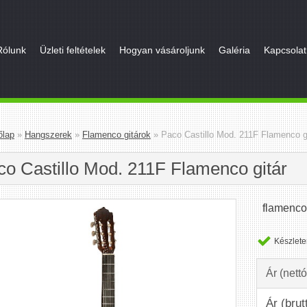
Rólunk
Üzleti feltételek
Hogyan vásároljunk
Galéria
Kapcsolat
őlap
»
Hangszerek
»
Flamenco gitárok
»
Paco Castillo Mod. 211F Flamenco g
co Castillo Mod. 211F Flamenco gitár
flamenco 
Készlete
Ár (nettó
Ár (brut