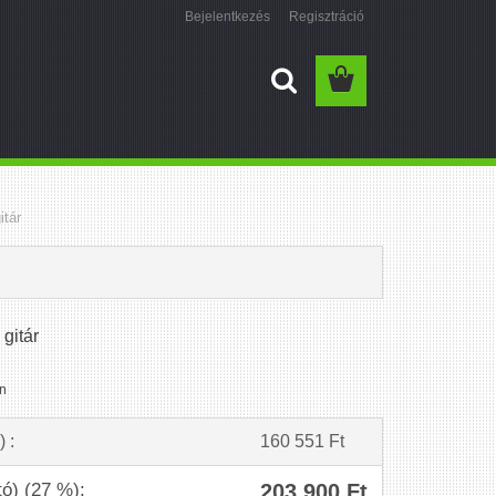
Bejelentkezés
Regisztráció
itár
gitár
n
) :
160 551 Ft
tó) (27 %):
203 900 Ft