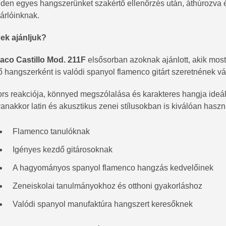
den egyes hangszerünket szakértő ellenőrzés után, áthúrozva é
árlóinknak.
ek ajánljuk?
aco Castillo Mod. 211F
elsősorban azoknak ajánlott, akik mos
ő hangszerként is valódi spanyol flamenco gitárt szeretnének vá
rs reakciója, könnyed megszólalása és karakteres hangja ideá
anakkor latin és akusztikus zenei stílusokban is kiválóan haszn
Flamenco tanulóknak
Igényes kezdő gitárosoknak
A hagyományos spanyol flamenco hangzás kedvelőinek
Zeneiskolai tanulmányokhoz és otthoni gyakorláshoz
Valódi spanyol manufaktúra hangszert keresőknek