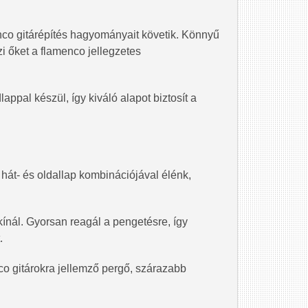
nco gitárépítés hagyományait követik. Könnyű
zi őket a flamenco jellegzetes
ppal készül, így kiváló alapot biztosít a
hát- és oldallap kombinációjával élénk,
kínál. Gyorsan reagál a pengetésre, így
.
co gitárokra jellemző pergő, szárazabb