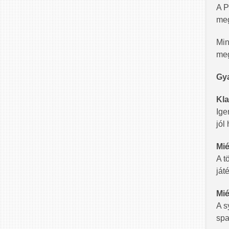
A P
meg
Min
meg
Gya
Kla
Ige
jól
Mié
A t
ját
Mié
A s
spa