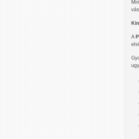
Min
vás
Kin
A
P
els
Gyo
ugy