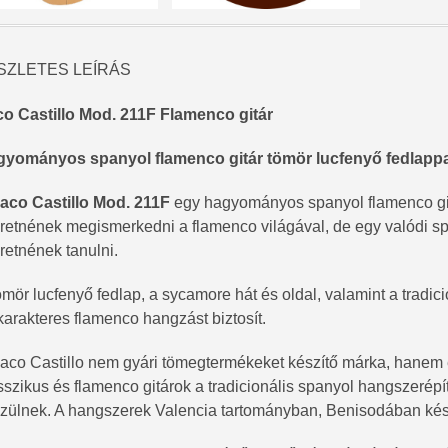
SZLETES LEÍRÁS
o Castillo Mod. 211F Flamenco gitár
yományos spanyol flamenco gitár tömör lucfenyő fedlappa
aco Castillo Mod. 211F
egy hagyományos spanyol flamenco git
retnének megismerkedni a flamenco világával, de egy valódi 
retnének tanulni.
ömör lucfenyő fedlap, a sycamore hát és oldal, valamint a tradici
karakteres flamenco hangzást biztosít.
aco Castillo nem gyári tömegtermékeket készítő márka, hanem 
sszikus és flamenco gitárok a tradicionális spanyol hangszerép
zülnek. A hangszerek Valencia tartományban, Benisodában kés