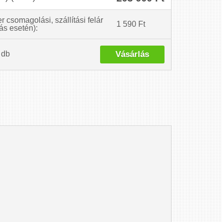
 csomagolási, szállítási felár
1 590 Ft
tás esetén):
db