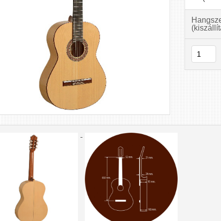
Hangszer
(kiszállí