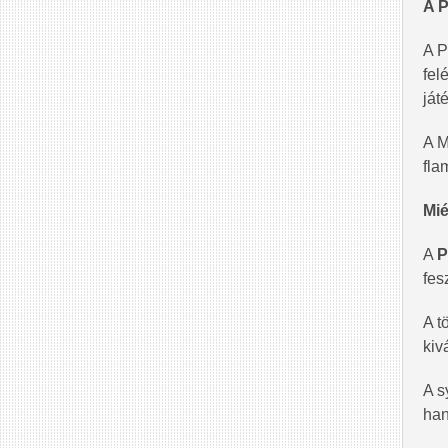
A P
A P
fel
ját
A M
fla
Mié
A
P
fes
A t
kiv
A s
han