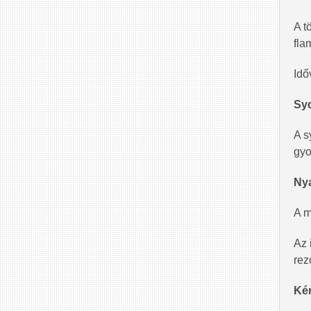
A t
fla
Idő
Syc
A s
gyo
Nya
A m
Az 
rez
Ké