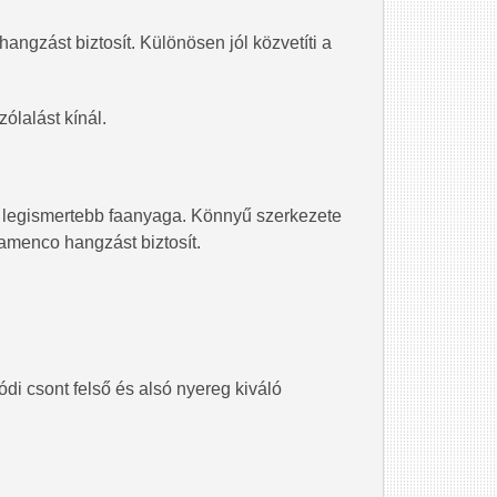
hangzást biztosít. Különösen jól közvetíti a
ólalást kínál.
k legismertebb faanyaga. Könnyű szerkezete
lamenco hangzást biztosít.
lódi csont felső és alsó nyereg kiváló