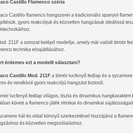
aco Castillo Flamenco széria
aco Castillo flamenco hangszerei a tradicionális spanyol flame
építésük, gyors reakciójuk és közvetlen hangzásuk ideálissá tes
éktechnikáihoz.
od. 211F a sorozat belépő modellje, amely már valódi tömör fedla
menco technika elsajátításához.
rt érdemes ezt a modellt választani?
aco Castillo Mod. 211F
a tömör lucfenyő fedlap és a sycamore 
zes és rendkívül gyors reakciójú hangzást biztosít.
ömör lucfenyő fedlap világos, tiszta és dinamikus hangkaraktert 
álóan követi a flamenco játék ritmikai és dinamikai sajátosságait
ycamore hát és oldal könnyű szerkezetével hozzájárul a flamen
gzáshoz és közvetlen megszólaláshoz.