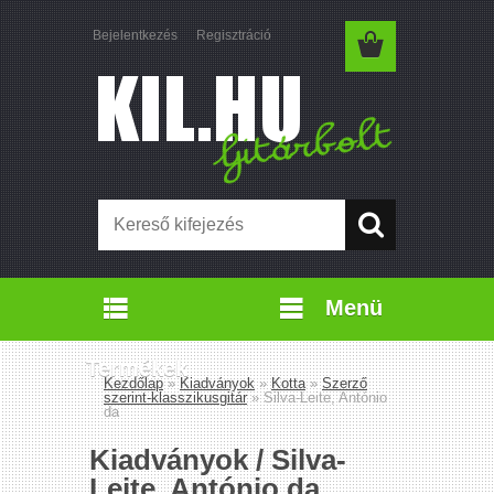
Bejelentkezés
Regisztráció
Menü
Termékek
Kezdőlap
»
Kiadványok
»
Kotta
»
Szerző
szerint-klasszikusgitár
»
Silva-Leite, António
da
Kiadványok / Silva-
Leite, António da