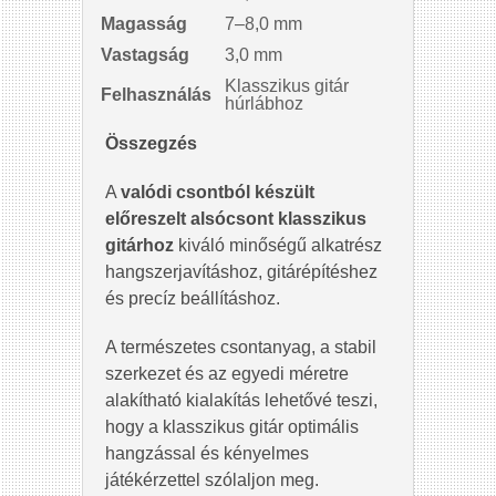
Magasság
7–8,0 mm
Vastagság
3,0 mm
Klasszikus gitár
Felhasználás
húrlábhoz
Összegzés
A
valódi csontból készült
előreszelt alsócsont klasszikus
gitárhoz
kiváló minőségű alkatrész
hangszerjavításhoz, gitárépítéshez
és precíz beállításhoz.
A természetes csontanyag, a stabil
szerkezet és az egyedi méretre
alakítható kialakítás lehetővé teszi,
hogy a klasszikus gitár optimális
hangzással és kényelmes
játékérzettel szólaljon meg.