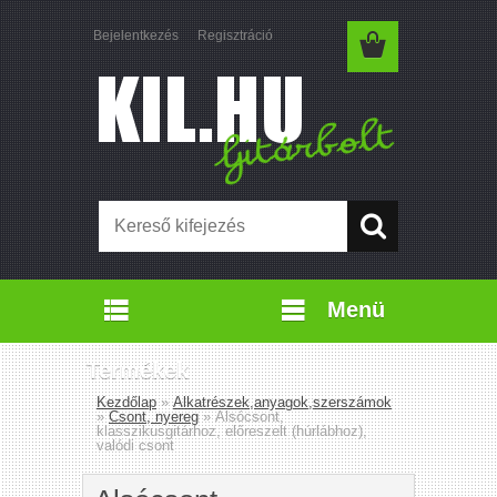
Bejelentkezés
Regisztráció
Menü
Termékek
Kezdőlap
»
Alkatrészek,anyagok,szerszámok
»
Csont, nyereg
»
Alsócsont,
klasszikusgitárhoz, előreszelt (húrlábhoz),
valódi csont