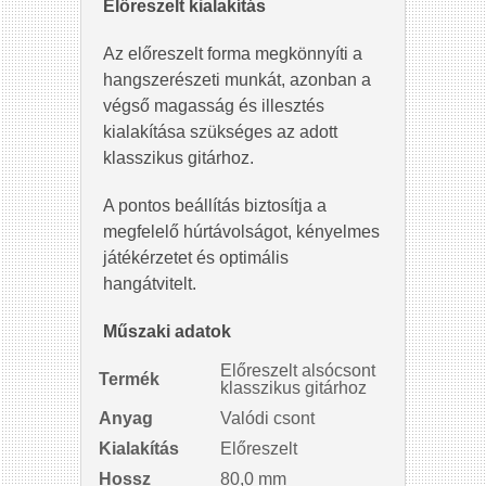
Előreszelt kialakítás
Az előreszelt forma megkönnyíti a
hangszerészeti munkát, azonban a
végső magasság és illesztés
kialakítása szükséges az adott
klasszikus gitárhoz.
A pontos beállítás biztosítja a
megfelelő húrtávolságot, kényelmes
játékérzetet és optimális
hangátvitelt.
Műszaki adatok
Előreszelt alsócsont
Termék
klasszikus gitárhoz
Anyag
Valódi csont
Kialakítás
Előreszelt
Hossz
80,0 mm