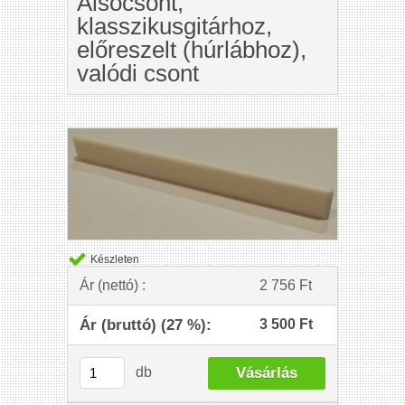
Alsócsont,
klasszikusgitárhoz,
előreszelt (húrlábhoz),
valódi csont
Készleten
Ár (nettó) :
2 756 Ft
Ár (bruttó) (27 %):
3 500 Ft
db